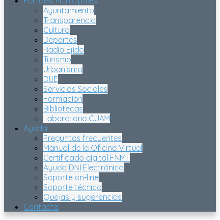
Portales Municipales
Ayuntamiento
Transparencia
Cultura
Deportes
Radio Ejido
Turismo
Urbanismo
DUE
Servicios Sociales
Formación
Bibliotecas
Laboratorio CUAM
Ayuda
Preguntas frecuentes
Manual de la Oficina Virtual
Certificado digital FNMT
Ayuda DNI Electrónico
Soporte on-line
Soporte técnico
Quejas y sugerencias
Contacta