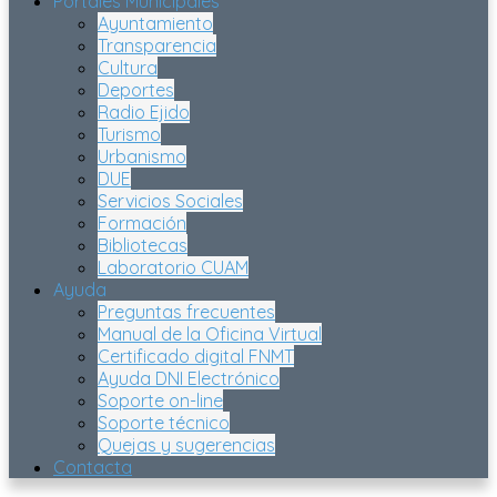
Portales Municipales
Ayuntamiento
Transparencia
Cultura
Deportes
Radio Ejido
Turismo
Urbanismo
DUE
Servicios Sociales
Formación
Bibliotecas
Laboratorio CUAM
Ayuda
Preguntas frecuentes
Manual de la Oficina Virtual
Certificado digital FNMT
Ayuda DNI Electrónico
Soporte on-line
Soporte técnico
Quejas y sugerencias
Contacta